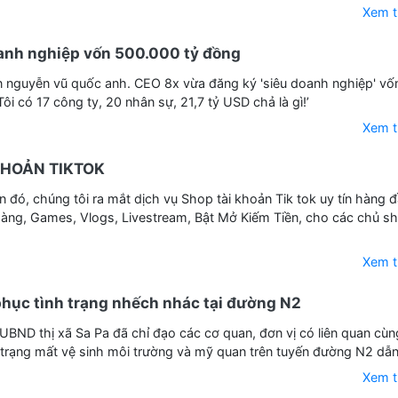
Xem 
oanh nghiệp vốn 500.000 tỷ đồng
 nguyễn vũ quốc anh. CEO 8x vừa đăng ký 'siêu doanh nghiệp' vố
ôi có 17 công ty, 20 nhân sự, 21,7 tỷ USD chả là gì!’
Xem 
KHOẢN TIKTOK
 đó, chúng tôi ra mắt dịch vụ Shop tài khoản Tik tok uy tín hàng đ
àng, Games, Vlogs, Livestream, Bật Mở Kiếm Tiền, cho các chủ s
Xem 
phục tình trạng nhếch nhác tại đường N2
UBND thị xã Sa Pa đã chỉ đạo các cơ quan, đơn vị có liên quan cùn
h trạng mất vệ sinh môi trường và mỹ quan trên tuyến đường N2 dẫn.
Xem 