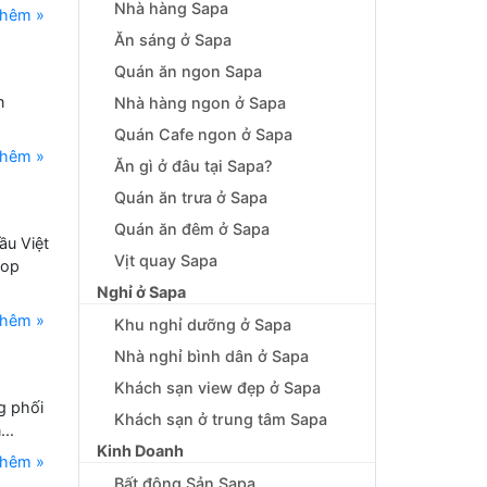
Nhà hàng Sapa
thêm »
Ăn sáng ở Sapa
Quán ăn ngon Sapa
n
Nhà hàng ngon ở Sapa
Quán Cafe ngon ở Sapa
thêm »
Ăn gì ở đâu tại Sapa?
Quán ăn trưa ở Sapa
Quán ăn đêm ở Sapa
ầu Việt
Vịt quay Sapa
hop
Nghỉ ở Sapa
thêm »
Khu nghỉ dưỡng ở Sapa
Nhà nghỉ bình dân ở Sapa
Khách sạn view đẹp ở Sapa
g phối
Khách sạn ở trung tâm Sapa
..
Kinh Doanh
thêm »
Bất động Sản Sapa