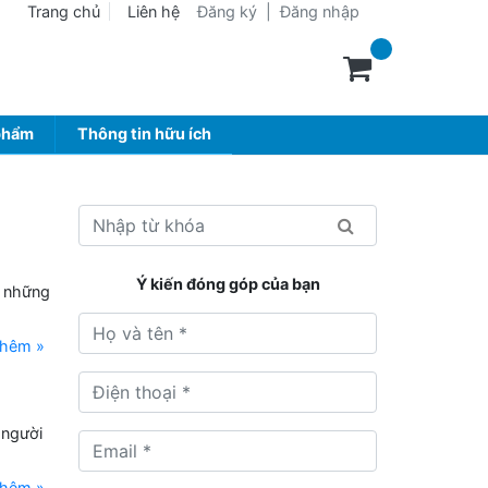
Trang chủ
Liên hệ
Đăng ký
|
Đăng nhập
phẩm
Thông tin hữu ích
Ý kiến đóng góp của bạn
m những
thêm »
 người
thêm »