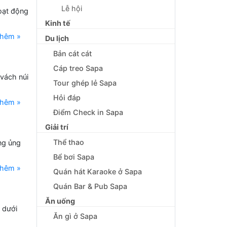
Lễ hội
hoạt động
Kinh tế
thêm »
Du lịch
Bản cát cát
Cáp treo Sapa
 vách núi
Tour ghép lẻ Sapa
Hỏi đáp
thêm »
Điểm Check in Sapa
Giải trí
Thể thao
ng ủng
Bể bơi Sapa
thêm »
Quán hát Karaoke ở Sapa
Quán Bar & Pub Sapa
Ăn uống
 dưới
Ăn gì ở Sapa