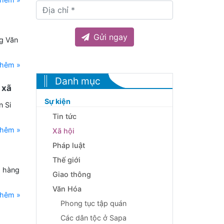
Gửi ngay
g Văn
thêm »
Danh mục
 xã
Sự kiện
 Si
Tin tức
thêm »
Xã hội
Pháp luật
Thế giới
, hàng
Giao thông
Văn Hóa
thêm »
Phong tục tập quán
Các dân tộc ở Sapa