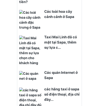
Các loài hoa cây
cảnh cảnh ở Sapa
Taxi Mai Linh đã có
mặt tại Sapa, thêm
sự lựa c...
Các quán Internet ở
Sapa
các hãng taxi ở sapa
số điện thoại, địa chỉ
đầy...