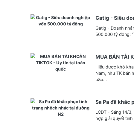
Gatig - Siêu d
Gatig - Doanh nhân
500.000 tỷ đồng: ‘T
MUA BÁN TÀI 
Hiểu được khó khan
Nam, như TK bán h
b&a...
Sa Pa đã khắc 
LCĐT - Sáng 14/3, 
hợp giải quyết tìn