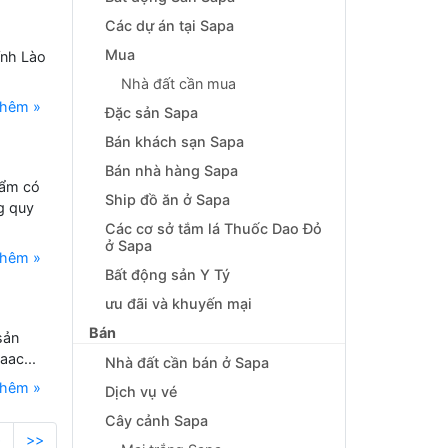
Các dự án tại Sapa
Mua
ỉnh Lào
Nhà đất cần mua
thêm »
Đặc sản Sapa
Bán khách sạn Sapa
Bán nhà hàng Sapa
hẩm có
Ship đồ ăn ở Sapa
g quy
Các cơ sở tắm lá Thuốc Dao Đỏ
ở Sapa
thêm »
Bất động sản Y Tý
ưu đãi và khuyến mại
Bán
sản
ac...
Nhà đất cần bán ở Sapa
thêm »
Dịch vụ vé
Cây cảnh Sapa
>
>>