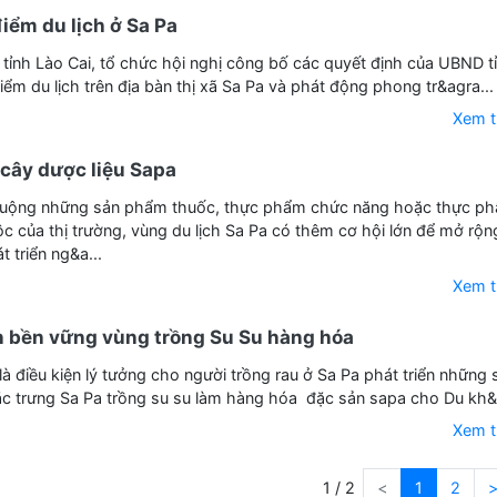
iểm du lịch ở Sa Pa
 tỉnh Lào Cai, tổ chức hội nghị công bố các quyết định của UBND t
ểm du lịch trên địa bàn thị xã Sa Pa và phát động phong tr&agra...
Xem 
 cây dược liệu Sapa
huộng những sản phẩm thuốc, thực phẩm chức năng hoặc thực p
 của thị trường, vùng du lịch Sa Pa có thêm cơ hội lớn để mở rộn
 triển ng&a...
Xem 
ển bền vững vùng trồng Su Su hàng hóa
là điều kiện lý tưởng cho người trồng rau ở Sa Pa phát triển những 
c trưng Sa Pa trồng su su làm hàng hóa đặc sản sapa cho Du kh&a
Xem 
<
1
2
1 / 2