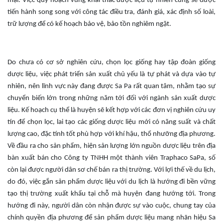
mại. Việc quy hoạch vùng khai thác dược liệu tự nhiên cũng sẽ được
tiến hành song song với công tác điều tra, đánh giá, xác định số loài,
trữ lượng để có kế hoạch bảo vệ, bảo tồn nghiêm ngặt.
Do chưa có cơ sở nghiên cứu, chọn lọc giống hay tập đoàn giống
dược liệu, việc phát triển sản xuất chủ yếu là tự phát và dựa vào tự
nhiên, nên lĩnh vực này đang được Sa Pa rất quan tâm, nhằm tạo sự
chuyển biến lớn trong những năm tới đối với ngành sản xuất dược
liệu. Kế hoạch cụ thể là huyện sẽ kết hợp với các đơn vị nghiên cứu uy
tín để chọn lọc, lai tạo các giống dược liệu mới có năng suất và chất
lượng cao, đặc tính tốt phù hợp với khí hậu, thổ nhưỡng địa phương.
Về đầu ra cho sản phẩm, hiện sản lượng lớn nguồn dược liệu trên địa
bàn xuất bán cho Công ty TNHH một thành viên Traphaco SaPa, số
còn lại được người dân sơ chế bán ra thị trường. Với lợi thế về du lịch,
do đó, việc gắn sản phẩm dược liệu với du lịch là hướng đi bền vững
tạo thị trường xuất khẩu tại chỗ mà huyện đang hướng tới. Trong
hướng đi này, người dân còn nhận được sự vào cuộc, chung tay của
chính quyền địa phương để sản phẩm dược liệu mang nhãn hiệu Sa