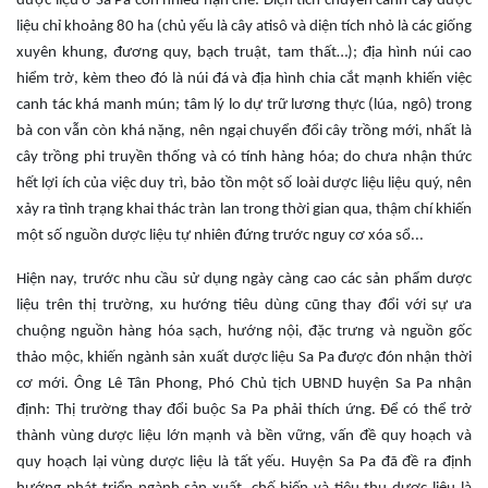
dược liệu ở Sa Pa còn nhiều hạn chế: Diện tích chuyên canh cây dược
liệu chỉ khoảng 80 ha (chủ yếu là cây atisô và diện tích nhỏ là các giống
xuyên khung, đương quy, bạch truật, tam thất…); địa hình núi cao
hiểm trở, kèm theo đó là núi đá và địa hình chia cắt mạnh khiến việc
canh tác khá manh mún; tâm lý lo dự trữ lương thực (lúa, ngô) trong
bà con vẫn còn khá nặng, nên ngại chuyển đổi cây trồng mới, nhất là
cây trồng phi truyền thống và có tính hàng hóa; do chưa nhận thức
hết lợi ích của việc duy trì, bảo tồn một số loài dược liệu liệu quý, nên
xảy ra tình trạng khai thác tràn lan trong thời gian qua, thậm chí khiến
một số nguồn dược liệu tự nhiên đứng trước nguy cơ xóa sổ...
Hiện nay, trước nhu cầu sử dụng ngày càng cao các sản phẩm dược
liệu trên thị trường, xu hướng tiêu dùng cũng thay đổi với sự ưa
chuộng nguồn hàng hóa sạch, hướng nội, đặc trưng và nguồn gốc
thảo mộc, khiến ngành sản xuất dược liệu Sa Pa được đón nhận thời
cơ mới. Ông Lê Tân Phong, Phó Chủ tịch UBND huyện Sa Pa nhận
định: Thị trường thay đổi buộc Sa Pa phải thích ứng. Để có thể trở
thành vùng dược liệu lớn mạnh và bền vững, vấn đề quy hoạch và
quy hoạch lại vùng dược liệu là tất yếu. Huyện Sa Pa đã đề ra định