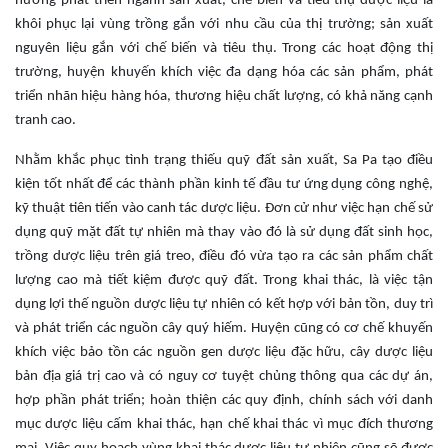
hướng phát triển ngành sản xuất, chế biến và tiêu thụ dược liệu là
khôi phục lại vùng trồng gắn với nhu cầu của thị trường; sản xuất
nguyên liệu gắn với chế biến và tiêu thụ. Trong các hoạt động thị
trường, huyện khuyến khích việc đa dạng hóa các sản phẩm, phát
triển nhãn hiệu hàng hóa, thương hiệu chất lượng, có khả năng cạnh
tranh cao.
Nhằm khắc phục tình trạng thiếu quỹ đất sản xuất, Sa Pa tạo điều
kiện tốt nhất để các thành phần kinh tế đầu tư ứng dụng công nghệ,
kỹ thuật tiên tiến vào canh tác dược liệu. Đơn cử như việc hạn chế sử
dụng quỹ mặt đất tự nhiên mà thay vào đó là sử dụng đất sinh học,
trồng dược liệu trên giá treo, điều đó vừa tạo ra các sản phẩm chất
lượng cao mà tiết kiệm được quỹ đất. Trong khai thác, là việc tận
dụng lợi thế nguồn dược liệu tự nhiên có kết hợp với bản tồn, duy trì
và phát triển các nguồn cây quý hiếm. Huyện cũng có cơ chế khuyến
khích việc bảo tồn các nguồn gen dược liệu đặc hữu, cây dược liệu
bản địa giá trị cao và có nguy cơ tuyệt chủng thông qua các dự án,
hợp phần phát triển; hoàn thiện các quy định, chính sách với danh
mục dược liệu cấm khai thác, hạn chế khai thác vì mục đích thương