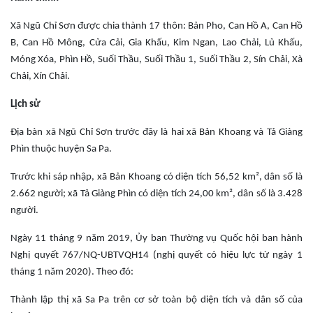
Xã Ngũ Chỉ Sơn được chia thành 17 thôn: Bản Pho, Can Hồ A, Can Hồ
B, Can Hồ Mông, Cửa Cải, Gia Khấu, Kim Ngan, Lao Chải, Lủ Khấu,
Móng Xóa, Phìn Hồ, Suối Thầu, Suối Thầu 1, Suối Thầu 2, Sín Chải, Xà
Chải, Xín Chải.
Lịch sử
Địa bàn xã Ngũ Chỉ Sơn trước đây là hai xã Bản Khoang và Tả Giàng
Phìn thuộc huyện Sa Pa.
Trước khi sáp nhập, xã Bản Khoang có diện tích 56,52 km², dân số là
2.662 người; xã Tả Giàng Phìn có diện tích 24,00 km², dân số là 3.428
người.
Ngày 11 tháng 9 năm 2019, Ủy ban Thường vụ Quốc hội ban hành
Nghị quyết 767/NQ-UBTVQH14 (nghị quyết có hiệu lực từ ngày 1
tháng 1 năm 2020). Theo đó:
Thành lập thị xã Sa Pa trên cơ sở toàn bộ diện tích và dân số của