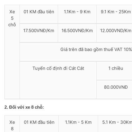
Xe
01 KM đầu tiên
1.1Km - 9 Km
9.1 Km - 25Km
5
chỗ
17.500VNĐ/Km
16.500VNĐ/Km
12.000VND/Km
Giá trên đã bao gồm thuế VAT 10%
Tuyến cố định đi Cát Cát
1 chiều
80.000VNĐ
2. Đối với xe 8 chỗ:
Xe
01 KM đầu tiên
1.1Km - 5 Km
5.1 Km - 30K
8