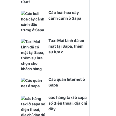
Các loài hoa cây
cảnh cảnh ở Sapa
Taxi Mai Linh đã có
mặt tại Sapa, thêm
sự lựa c...
Các quán Internet ở
Sapa
các hãng taxi ở sapa
số điện thoại, địa chỉ
đầy...