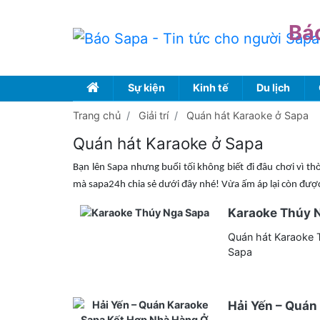
Bá
Sự kiện
Kinh tế
Du lịch
Trang chủ
Giải trí
Quán hát Karaoke ở Sapa
Quán hát Karaoke ở Sapa
Bạn lên Sapa nhưng buổi tối không biết đi đâu chơi vì t
mà sapa24h chia sẻ dưới đây nhé! Vừa ấm áp lại còn được 
Karaoke Thúy 
Quán hát Karaoke T
Sapa
Hải Yến – Quán