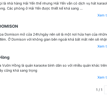
gọi là nhà hàng Hải Yến thế nhưng Hải Yến vẫn có dịch vụ hát karao
ng. Các phòng ở Hải Yến được thiết kế khá sang ...
Xem 
 DOMISON
pa Domison mở cửa 24h/ngày nên sẽ là một nơi hứa hẹn của nhữn
êm. Ở Domison với không gian bên ngoài khá bắt mắt nên sẽ nhận
Xem 
Hồng
 Vườn Hồng là quán karaoke bình dân so với nhiều quán khác trên 
ây cũng khá sang trọng
Xem 
1 / 1