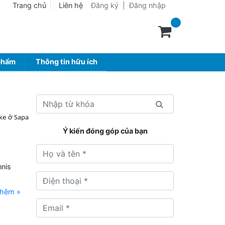
Trang chủ
Liên hệ
Đăng ký
|
Đăng nhập
phẩm
Thông tin hữu ích
oke ở Sapa
Ý kiến đóng góp của bạn
nnis
thêm »