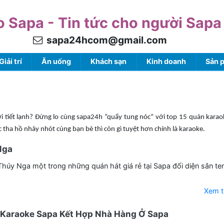
o Sapa - Tin tức cho người Sapa
sapa24hcom@gmail.com
Giải trí
Ăn uống
Khách sạn
Kinh doanh
Sản 
hời tiết lạnh? Đừng lo cùng sapa24h “quẩy tung nóc” với top 15 quán kara
tha hồ nhảy nhót cùng bạn bè thì còn gì tuyệt hơn chính là karaoke.
Nga
húy Nga một trong những quán hát giá rẻ tại Sapa đối diện sân te
Xem 
 Karaoke Sapa Kết Hợp Nhà Hàng Ở Sapa