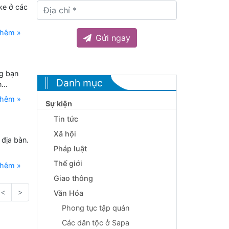
ke ở các
thêm »
Gửi ngay
g bạn
Danh mục
...
thêm »
Sự kiện
Tin tức
Xã hội
địa bàn.
Pháp luật
Thế giới
thêm »
Giao thông
<
>
Văn Hóa
Phong tục tập quán
Các dân tộc ở Sapa