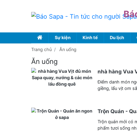
Bá
Sự kiện
Kinh tế
Du lịch
Trang chủ
Ăn uống
Ăn uống
nhà hàng Vua 
Điểm danh món ngon
giềng, lẩu vịt om s
Trộn Quán - Qu
Trộn quán mới có m
phẩm tươi sống như 