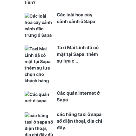
Các loài hoa cây
cảnh cảnh ở Sapa
Taxi Mai Linh đã có
mặt tại Sapa, thêm
sự lựa c...
Các quán Internet ở
Sapa
các hãng taxi ở sapa
số điện thoại, địa chỉ
đầy...