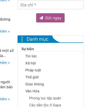
Gửi ngay
 đường
thêm »
Danh mục
Sự kiện
d một số
a...
Tin tức
thêm »
Xã hội
Pháp luật
Thế giới
 người
Giao thông
 đảm bảo
Văn Hóa
Phong tục tập quán
thêm »
Các dân tộc ở Sapa