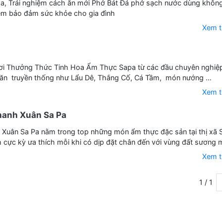
pa, Trải nghiệm cách ăn mới Phở Bát Đá phở sạch nước dùng khôn
êm bảo đảm sức khỏe cho gia đình
Xem 
ơi Thưởng Thức Tinh Hoa Ẩm Thực Sapa từ các đầu chuyên nghiệp
ăn truyền thống như Lẩu Dê, Thắng Cố, Cá Tầm, món nướng …
Xem 
anh Xuân Sa Pa
Xuân Sa Pa nằm trong top những món ẩm thực đặc sản tại thị xã 
cực kỳ ưa thích mỗi khi có dịp đặt chân đến với vùng đất sương mù
Xem 
1 / 1