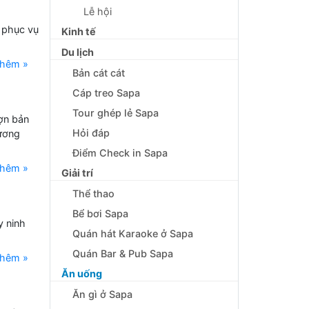
Lễ hội
 phục vụ
Kinh tế
Du lịch
thêm »
Bản cát cát
Cáp treo Sapa
Tour ghép lẻ Sapa
ợn bản
Hỏi đáp
Xương
Điểm Check in Sapa
thêm »
Giải trí
Thể thao
Bể bơi Sapa
y ninh
Quán hát Karaoke ở Sapa
Quán Bar & Pub Sapa
thêm »
Ăn uống
Ăn gì ở Sapa