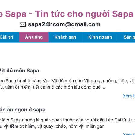
o Sapa - Tin tức cho người Sapa
sapa24hcom@gmail.com
Giải trí
Ăn uống
Khách sạn
Kinh doanh
Sản 
Vịt đủ món Sapa
 Sapa từ nhà hàng Vua Vịt đủ món như Vịt quay, nướng, luộc, vịt
ấu, tiềm ớt hiểm, tiết canh & các món lẩu đồng quê …
Xem 
án ăn ngon ở sapa
ặt ở Sapa nhưng là quán quen thuộc của người dân Lào Cai từ lâu 
vịt tiềm ớt hiểm, vịt quay, cháo, nộm vịt, miến gan
Xem 