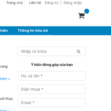
Trang chủ
Liên hệ
Đăng ký
|
Đăng nhập
phẩm
Thông tin hữu ích
Ý kiến đóng góp của bạn
 rang
thêm »
với thực
thêm »