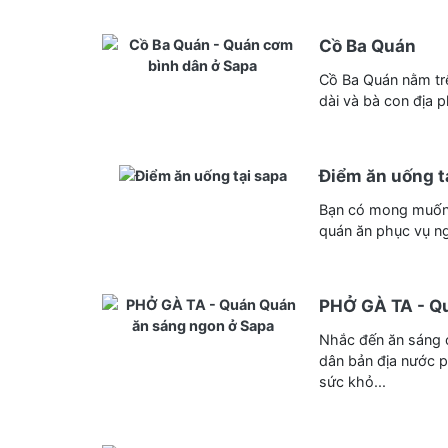
Cồ Ba Quán
Cồ Ba Quán nằm trê
dài và bà con địa 
Điểm ăn uống t
Bạn có mong muốn 
quán ăn phục vụ ng
PHỞ GÀ TA - Q
Nhắc đến ăn sáng 
dân bản địa nước p
sức khỏ...