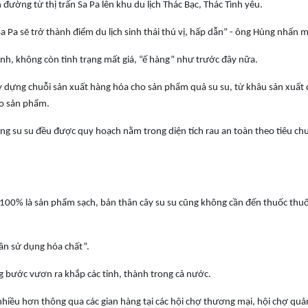
 đường từ thị trấn Sa Pa lên khu du lịch Thác Bạc, Thác Tình yêu.
 Pa sẽ trở thành điểm du lịch sinh thái thú vị, hấp dẫn” - ông Hùng nhấn 
h, không còn tình trạng mất giá, “ế hàng” như trước đây nữa.
 dựng chuỗi sản xuất hàng hóa cho sản phẩm quả su su, từ khâu sản xuất 
ho sản phẩm.
g su su đều được quy hoạch nằm trong diện tích rau an toàn theo tiêu ch
00% là sản phẩm sạch, bản thân cây su su cũng không cần đến thuốc thuố
cần sử dụng hóa chất”.
ng bước vươn ra khắp các tỉnh, thành trong cả nước.
hiều hơn thông qua các gian hàng tại các hội chợ thương mại, hội chợ quả