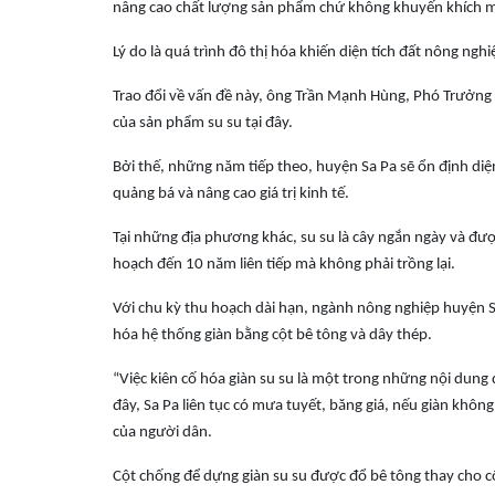
nâng cao chất lượng sản phẩm chứ không khuyến khích mở
Lý do là quá trình đô thị hóa khiến diện tích đất nông nghi
Trao đổi về vấn đề này, ông Trần Mạnh Hùng, Phó Trưởng P
của sản phẩm su su tại đây.
Bởi thế, những năm tiếp theo, huyện Sa Pa sẽ ổn định diệ
quảng bá và nâng cao giá trị kinh tế.
Tại những địa phương khác, su su là cây ngắn ngày và đượ
hoạch đến 10 năm liên tiếp mà không phải trồng lại.
Với chu kỳ thu hoạch dài hạn, ngành nông nghiệp huyện Sa
hóa hệ thống giàn bằng cột bê tông và dây thép.
“Việc kiên cố hóa giàn su su là một trong những nội dung 
đây, Sa Pa liên tục có mưa tuyết, băng giá, nếu giàn không
của người dân.
Cột chống để dựng giàn su su được đổ bê tông thay cho cột