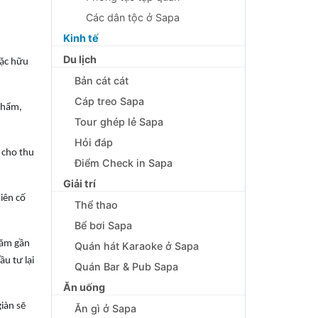
Các dân tộc ở Sapa
Kinh tế
Du lịch
đặc hữu
Bản cát cát
Cáp treo Sapa
 phẩm,
Tour ghép lẻ Sapa
Hỏi đáp
 cho thu
Điểm Check in Sapa
Giải trí
iên cố
Thể thao
Bể bơi Sapa
năm gần
Quán hát Karaoke ở Sapa
ầu tư lại
Quán Bar & Pub Sapa
Ăn uống
iàn sẽ
Ăn gì ở Sapa