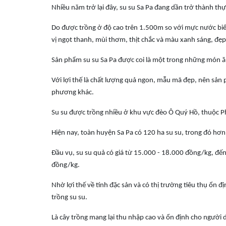
Nhiều năm trở lại đây, su su Sa Pa đang dần trở thành t
Do được trồng ở độ cao trên 1.500m so với mực nước biển
vị ngọt thanh, mùi thơm, thịt chắc và màu xanh sáng, đẹ
Sản phẩm su su Sa Pa được coi là một trong những món ă
Với lợi thế là chất lượng quả ngon, mẫu mã đẹp, nên sản p
phương khác.
Su su được trồng nhiều ở khu vực đèo Ô Quý Hồ, thuộc 
Hiện nay, toàn huyện Sa Pa có 120 ha su su, trong đó hơn 
Đầu vụ, su su quả có giá từ 15.000 - 18.000 đồng/kg, đến
đồng/kg.
Nhờ lợi thế về tính đặc sản và có thị trường tiêu thụ ổn 
trồng su su.
Là cây trồng mang lại thu nhập cao và ổn định cho người 