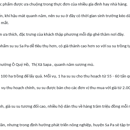
hực phẩm được ưa chuộng trong thực đơn của nhiều gia đình hay nhà hàng.
, khí hậu mát quanh năm, nên su su ở đây có thời gian sinh trưởng kéo dà
p mắt.
n ưa thích, đặc trưng của khách thập phương mỗi dịp ghé thăm nơi đây.
hẩm su su Sa Pa dễ tiêu thụ hơn, có giá thành cao hơn so với su su trồng tạ
Phường Ô Quý Hồ, Thị Xã Sapa , quanh năm sương mù.
100 ha trồng để lấy quả. Mỗi vụ, 1 ha su su cho thu hoạch từ 55 - 60 tấn q
 vụ thu hoạch chính, su su được bán cho các đơn vị thu mua với giá từ 2.0
định, giá su su tương đối cao, nhiều hộ dân thu về hàng trăm triệu đồng mỗi
dân, nhưng trong định hướng phát triển nông nghiệp, huyện Sa Pa sẽ tập t