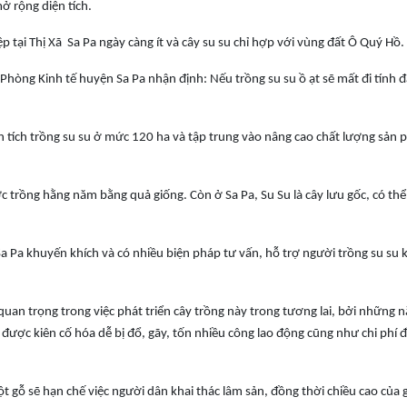
 rộng diện tích.
ệp tại Thị Xã Sa Pa ngày càng ít và cây su su chỉ hợp với vùng đất Ô Quý Hồ.
hòng Kinh tế huyện Sa Pa nhận định: Nếu trồng su su ồ ạt sẽ mất đi tính 
n tích trồng su su ở mức 120 ha và tập trung vào nâng cao chất lượng sản
c trồng hằng năm bằng quả giống. Còn ở Sa Pa, Su Su là cây lưu gốc, có thể
 Pa khuyến khích và có nhiều biện pháp tư vấn, hỗ trợ người trồng su su k
quan trọng trong việc phát triển cây trồng này trong tương lai, bởi những 
 được kiên cố hóa dễ bị đổ, gãy, tốn nhiều công lao động cũng như chi phí đ
 gỗ sẽ hạn chế việc người dân khai thác lâm sản, đồng thời chiều cao của g