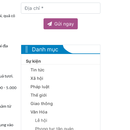
i, quả có
Gửi ngay
i địa
Danh mục
Sự kiện
Tin tức
uả tươi.
Xã hội
Pháp luật
00 - 5.000
Thế giới
Giao thông
 năm từ
Văn Hóa
Lễ hội
rung vào
Phong tục tập quán