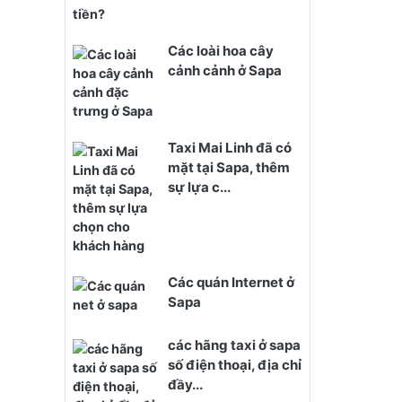
Các loài hoa cây
cảnh cảnh ở Sapa
Taxi Mai Linh đã có
mặt tại Sapa, thêm
sự lựa c...
Các quán Internet ở
Sapa
các hãng taxi ở sapa
số điện thoại, địa chỉ
đầy...