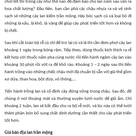
chơi tết thì trồng cây như thế nào để đảm bảo cho lan năm sau vẫn ra
hoa chất lượng? Đầu tiên, bạn cần phá các chậu nhựa ra và vệ sinh
sạch sẽ những cây lan kiếm trần mộng. Hãy bóc sạch củ và loại bỏ đi
những lá xấu, lá khô, lá vàng để giúp cây phát triển tốt hơn và không
bị chết.
Sau khi cắt toàn bộ rễ củ chỉ để trơ lại củ và lá thì cần đem phơi cây lan
khoảng 1 ngày trong bóng râm. Tiếp theo, dùng thuốc kích thích ra rễ
kết hợp với thuốc nấm pha cùng nước rồi tiến hành ngâm cây lan vào
khoảng 30 phút rồi vớt ra để khô ráo. Khoảng 1 – 2 ngày sau thì tiến
hành trồng vào những chiếc chậu mới đã chuẩn bị sẵn với giá thể gồm
xơ dừa, than hoa, bột dừa, vỏ thông,…
Tiến hành trồng lan và cố định cây đứng vững trong chậu. Sau đó, để
chúng ở nơi thoáng mát và thường xuyên tưới nước để giữ ẩm. Chỉ
khoảng 2 tuần, lan sẽ bắt đầu cho ra bộ rễ mới, và lúc này có thể tưới
thêm phân bón bổ sung chất dinh dưỡng cần thiết cho cây phát triển
tốt hơn.
Giá bán địa lan trần mộng