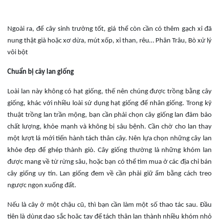
Ngoài ra, để cây sinh trưởng tốt, giá thể còn cần có thêm gạch xỉ đã
nung thật già hoặc xơ dừa, mút xốp, xỉ than, rêu… Phân Trâu, Bò xử lý
vôi bột
Chuẩn bị cây lan giống
Loài lan này không có hạt giống, thế nên chúng được trồng bằng cây
giống, khác với nhiều loài sử dụng hạt giống để nhân giống. Trong kỹ
thuật trồng lan trần mộng, bạn cần phải chọn cây giống lan đảm bảo
chất lượng, khỏe mạnh và không bị sâu bệnh. Cần chờ cho lan thay
một lượt lá mới tiến hành tách thân cây. Nên lựa chọn những cây lan
khỏe đẹp để ghép thành giò. Cây giống thường là những khóm lan
được mang về từ rừng sâu, hoặc bạn có thể tìm mua ở các địa chỉ bán
cây giống uy tín. Lan giống đem về cần phải giữ ẩm bằng cách treo
ngược ngọn xuống đất.
Nếu là cây ở một chậu cũ, thì bạn cần làm một số thao tác sau. Đầu
tiên là dùng dao sắc hoặc tay để tách thân lan thành nhiều khóm nhỏ