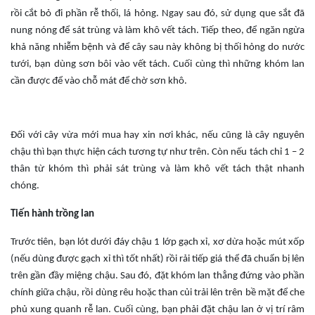
rồi cắt bỏ đi phần rễ thối, lá hỏng. Ngay sau đó, sử dụng que sắt đã
nung nóng để sát trùng và làm khô vết tách. Tiếp theo, để ngăn ngừa
khả năng nhiễm bệnh và để cây sau này không bị thối hỏng do nước
tưới, bạn dùng sơn bôi vào vết tách. Cuối cùng thì những khóm lan
cần được để vào chỗ mát để chờ sơn khô.
Đối với cây vừa mới mua hay xin nơi khác, nếu cũng là cây nguyên
chậu thì bạn thực hiện cách tương tự như trên. Còn nếu tách chỉ 1 – 2
thân từ khóm thì phải sát trùng và làm khô vết tách thật nhanh
chóng.
Tiến hành trồng lan
Trước tiên, bạn lót dưới đáy chậu 1 lớp gạch xỉ, xơ dừa hoặc mút xốp
(nếu dùng được gạch xỉ thì tốt nhất) rồi rải tiếp giá thể đã chuẩn bị lên
trên gần đầy miệng chậu. Sau đó, đặt khóm lan thẳng đứng vào phần
chính giữa chậu, rồi dùng rêu hoặc than củi trải lên trên bề mặt để che
phủ xung quanh rễ lan. Cuối cùng, bạn phải đặt chậu lan ở vị trí râm