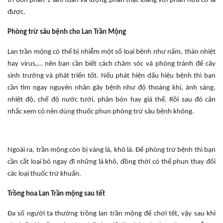
trì bón phân 1 lần/tuần và lượng phân thật loãng với phân hữu cơ là
được.
Phòng trừ sâu bệnh cho Lan Trần Mộng
Lan trần mộng có thể bị nhiễm một số loại bệnh như nấm, thán nhiệt
hay virus,… nên bạn cần biết cách chăm sóc và phòng tránh để cây
sinh trưởng và phát triển tốt. Nếu phát hiện dấu hiệu bệnh thì bạn
cần tìm ngay nguyên nhân gây bệnh như độ thoáng khí, ánh sáng,
nhiệt độ, chế độ nước tưới, phân bón hay giá thể. Rồi sau đó cân
nhắc xem có nên dùng thuốc phun phòng trừ sâu bệnh không.
Ngoài ra, trần mộng còn bị vàng lá, khô lá. Để phòng trừ bệnh thì bạn
cần cắt loại bỏ ngay đi những lá khô, đồng thời có thể phun thay đổi
các loại thuốc trừ khuẩn.
Trồng hoa Lan Trần mộng sau tết
Đa số người ta thường trồng lan trần mộng để chơi tết, vậy sau khi