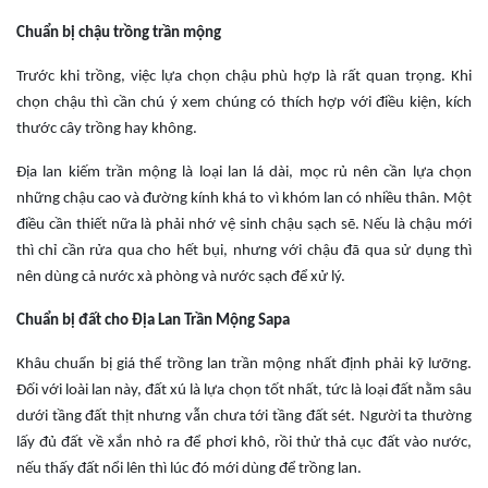
Chuẩn bị chậu trồng trần mộng
Trước khi trồng, việc lựa chọn chậu phù hợp là rất quan trọng. Khi
chọn chậu thì cần chú ý xem chúng có thích hợp với điều kiện, kích
thước cây trồng hay không.
Địa lan kiếm trần mộng là loại lan lá dài, mọc rủ nên cần lựa chọn
những chậu cao và đường kính khá to vì khóm lan có nhiều thân. Một
điều cần thiết nữa là phải nhớ vệ sinh chậu sạch sẽ. Nếu là chậu mới
thì chỉ cần rửa qua cho hết bụi, nhưng với chậu đã qua sử dụng thì
nên dùng cả nước xà phòng và nước sạch để xử lý.
Chuẩn bị đất cho Địa Lan Trần Mộng Sapa
Khâu chuẩn bị giá thể trồng lan trần mộng nhất định phải kỹ lưỡng.
Đối với loài lan này, đất xú là lựa chọn tốt nhất, tức là loại đất nằm sâu
dưới tầng đất thịt nhưng vẫn chưa tới tầng đất sét. Người ta thường
lấy đủ đất về xắn nhỏ ra để phơi khô, rồi thử thả cục đất vào nước,
nếu thấy đất nổi lên thì lúc đó mới dùng để trồng lan.