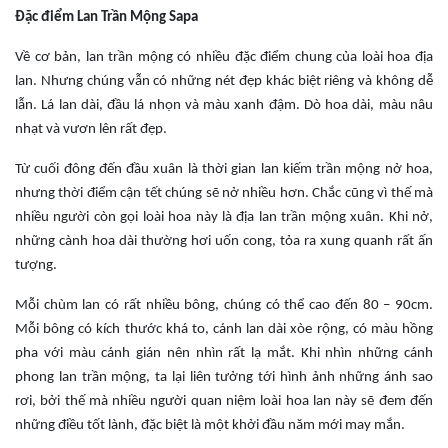
Đặc điểm Lan Trần Mộng Sapa
Về cơ bản, lan trần mộng có nhiều đặc điểm chung của loài hoa địa
lan. Nhưng chúng vẫn có những nét đẹp khác biệt riêng và không dễ
lẫn. Lá lan dài, đầu lá nhọn và màu xanh đậm. Dò hoa dài, màu nâu
nhạt và vươn lên rất đẹp.
Từ cuối đông đến đầu xuân là thời gian lan kiếm trần mộng nở hoa,
nhưng thời điểm cận tết chúng sẽ nở nhiều hơn. Chắc cũng vì thế mà
nhiều người còn gọi loài hoa này là địa lan trần mộng xuân. Khi nở,
những cành hoa dài thường hơi uốn cong, tỏa ra xung quanh rất ấn
tượng.
Mỗi chùm lan có rất nhiều bông, chúng có thể cao đến 80 – 90cm.
Mỗi bông có kích thước khá to, cánh lan dài xòe rộng, có màu hồng
pha với màu cánh gián nên nhìn rất lạ mắt. Khi nhìn những cánh
phong lan trần mộng, ta lại liên tưởng tới hình ảnh những ánh sao
rơi, bởi thế mà nhiều người quan niệm loài hoa lan này sẽ đem đến
những điều tốt lành, đặc biệt là một khởi đầu năm mới may mắn.