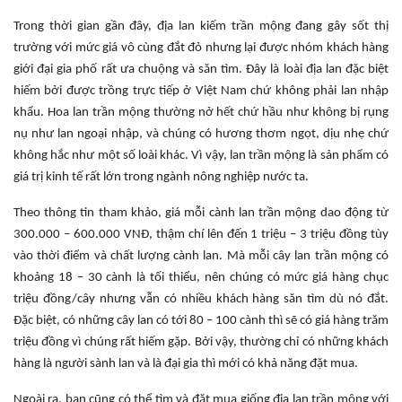
Trong thời gian gần đây, địa lan kiếm trần mộng đang gây sốt thị
trường với mức giá vô cùng đắt đỏ nhưng lại được nhóm khách hàng
giới đại gia phố rất ưa chuộng và săn tìm. Đây là loài địa lan đặc biệt
hiếm bởi được trồng trực tiếp ở Việt Nam chứ không phải lan nhập
khẩu. Hoa lan trần mộng thường nở hết chứ hầu như không bị rụng
nụ như lan ngoại nhập, và chúng có hương thơm ngọt, dịu nhẹ chứ
không hắc như một số loài khác. Vì vậy, lan trần mộng là sản phẩm có
giá trị kinh tế rất lớn trong ngành nông nghiệp nước ta.
Theo thông tin tham khảo, giá mỗi cành lan trần mộng dao động từ
300.000 – 600.000 VNĐ, thậm chí lên đến 1 triệu – 3 triệu đồng tùy
vào thời điểm và chất lượng cành lan. Mà mỗi cây lan trần mộng có
khoảng 18 – 30 cành là tối thiểu, nên chúng có mức giá hàng chục
triệu đồng/cây nhưng vẫn có nhiều khách hàng săn tìm dù nó đắt.
Đặc biệt, có những cây lan có tới 80 – 100 cành thì sẽ có giá hàng trăm
triệu đồng vì chúng rất hiếm gặp. Bởi vậy, thường chỉ có những khách
hàng là người sành lan và là đại gia thì mới có khả năng đặt mua.
Ngoài ra, bạn cũng có thể tìm và đặt mua giống địa lan trần mộng với