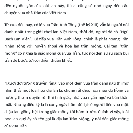
đến nguồn gốc của loài lan này, thì ai cũng sẽ nhớ ngay đến câu
chuyện vua nhà Trần của Việt Nam.
Từ xưa đến nay, có lẽ vua Trần Anh Tông (thế kỷ XIII) vẫn là người nổi
danh nhất trong giới chơi lan Việt Nam, thời đó, người đã có “Ngũ
Bách Lan Viên”. Kế tiếp vua Trần Anh Tông, chính là phật hoàng Trần
Nhân Tông với huyền thoại về hoa lan trần mộng. Cái tên “trần
mộng” có nghĩa là giấc mộng của vua Trần, tức nói đến sự rũ sạch bụi
trần để bước tới cõi thiền thuần khiết.
Người đời tương truyền rằng, vào một đêm vua trần đang ngủ thì mơ
nhìn thấy một loài hoa địa lan lạ, chúng rất đẹp, hoa màu đỏ hồng và
hương thơm quyến rũ. Khi tỉnh giấc, nhà vua ngẩn ngơ và bần thần
mãi. Nhưng điều kỳ lạ là cùng ngày hôm đó lại có người tiến vua một
chậu lan giống hệt trong giấc mộng tối hôm trước. Chính vì vậy, loài
hoa lan quý ấy có tên gọi là địa lan Trần Mộng, ý nói đến giấc mộng
của vua Trần