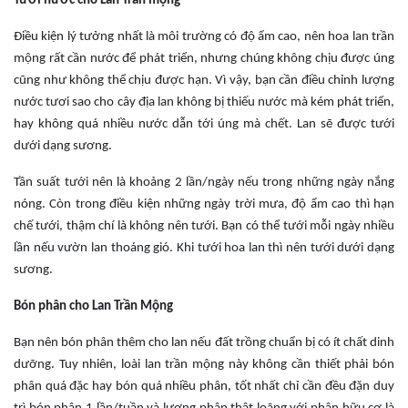
Tưới nước cho Lan Trần mộng
Điều kiện lý tưởng nhất là môi trường có độ ẩm cao, nên hoa lan trần
mộng rất cần nước để phát triển, nhưng chúng không chịu được úng
cũng như không thể chịu được hạn. Vì vậy, bạn cần điều chỉnh lượng
nước tươi sao cho cây địa lan không bị thiếu nước mà kém phát triển,
hay không quá nhiều nước dẫn tới úng mà chết. Lan sẽ được tưới
dưới dạng sương.
Tần suất tưới nên là khoảng 2 lần/ngày nếu trong những ngày nắng
nóng. Còn trong điều kiện những ngày trời mưa, độ ẩm cao thì hạn
chế tưới, thậm chí là không nên tưới. Bạn có thể tưới mỗi ngày nhiều
lần nếu vườn lan thoáng gió. Khi tưới hoa lan thì nên tưới dưới dạng
sương.
Bón phân cho Lan Trần Mộng
Bạn nên bón phân thêm cho lan nếu đất trồng chuẩn bị có ít chất dinh
dưỡng. Tuy nhiên, loài lan trần mộng này không cần thiết phải bón
phân quá đặc hay bón quá nhiều phân, tốt nhất chỉ cần đều đặn duy