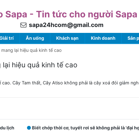
o Sapa - Tin tức cho người Sapa
sapa24hcom@gmail.com
Giải trí
Ăn uống
Khách sạn
Kinh doanh
Sản 
mang lại hiệu quả kinh tế cao
lại hiệu quả kinh tế cao
ế cao. Cây Tam thất, Cây Atiso không phải là cây xoá đói giảm ng
du lịch
Biết chớp thời cơ, tuyết rơi sẽ không phải là 'đại h