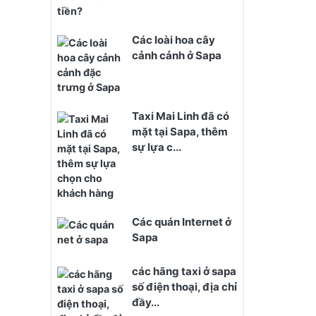
Các loài hoa cây
cảnh cảnh ở Sapa
Taxi Mai Linh đã có
mặt tại Sapa, thêm
sự lựa c...
Các quán Internet ở
Sapa
các hãng taxi ở sapa
số điện thoại, địa chỉ
đầy...