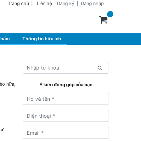
Trang chủ
Liên hệ
Đăng ký
|
Đăng nhập
phẩm
Thông tin hữu ích
hèo nữa,
Ý kiến đóng góp của bạn
ọa'