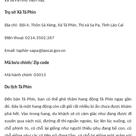
xã Sa Pa như hiện nay.
Trụ sở Xã Tả Phìn
Địa chỉ: Đội 4, Thôn Sả Xéng, Xã Tả Phìn, Thị xã Sa Pa, Tỉnh Lào Cai
Điện thoại: 0214.3502.267
Email:
taphin-sapa@laocai.gov.vn
Mã bưu chính/ Zip code
Mã hành chính 03013
Du lịch Tả Phìn
Đến bản Tả Phìn, bạn có thể ghé thăm hang động Tả Phìn ngay gần
đó. Đây là một hang động còn cất giữ rất nhiều bí ẩn chưa được khám
phá hết. Vào trong hang, du khách sẽ có cảm giác như đang được đi
xuyên qua vách núi, đường đi thì ngoằn ngoèo, lúc lên lúc xuống, có
chỗ phình to, có chỗ lại giống như người thiếu phụ đang bế con, có
chỗ giống như các cô tiên nữ đang tắm, có chỗ lại giống một mâm xôi