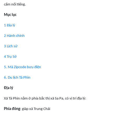
cẩm nổi tiếng.
Mục lục
1 Địa lý
2 Hành chính
3 Lịch sử
4 Trụ Sở
5. Mã Zipcode bưu điện
6. Du lịch Tả Phìn
Địa lý
Xã Tả Phìn nằm ở phía bắc thị xã Sa Pa, có vị trí địa lý:
Phía đông
: giáp xã Trung Chải