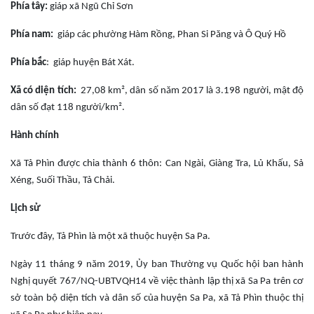
Phía tây:
giáp xã Ngũ Chỉ Sơn
Phía nam:
giáp các phường Hàm Rồng, Phan Si Păng và Ô Quý Hồ
Phía bắc
: giáp huyện Bát Xát.
Xã có diện tích:
27,08 km², dân số năm 2017 là 3.198 người, mật độ
dân số đạt 118 người/km².
Hành chính
Xã Tả Phìn được chia thành 6 thôn: Can Ngài, Giàng Tra, Lủ Khấu, Sả
Xéng, Suối Thầu, Tả Chải.
Lịch sử
Trước đây, Tả Phìn là một xã thuộc huyện Sa Pa.
Ngày 11 tháng 9 năm 2019, Ủy ban Thường vụ Quốc hội ban hành
Nghị quyết 767/NQ-UBTVQH14 về việc thành lập thị xã Sa Pa trên cơ
sở toàn bộ diện tích và dân số của huyện Sa Pa, xã Tả Phìn thuộc thị