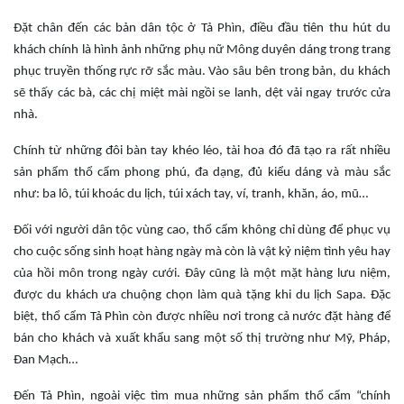
Đặt chân đến các bản dân tộc ở Tả Phìn, điều đầu tiên thu hút du
khách chính là hình ảnh những phụ nữ Mông duyên dáng trong trang
phục truyền thống rực rỡ sắc màu. Vào sâu bên trong bản, du khách
sẽ thấy các bà, các chị miệt mài ngồi se lanh, dệt vải ngay trước cửa
nhà.
Chính từ những đôi bàn tay khéo léo, tài hoa đó đã tạo ra rất nhiều
sản phẩm thổ cẩm phong phú, đa dạng, đủ kiểu dáng và màu sắc
như: ba lô, túi khoác du lịch, túi xách tay, ví, tranh, khăn, áo, mũ…
Ðối với người dân tộc vùng cao, thổ cẩm không chỉ dùng để phục vụ
cho cuộc sống sinh hoạt hàng ngày mà còn là vật kỷ niệm tình yêu hay
của hồi môn trong ngày cưới. Đây cũng là một mặt hàng lưu niệm,
được du khách ưa chuộng chọn làm quà tặng khi du lịch Sapa. Đặc
biệt, thổ cẩm Tả Phìn còn được nhiều nơi trong cả nước đặt hàng để
bán cho khách và xuất khẩu sang một số thị trường như Mỹ, Pháp,
Ðan Mạch…
Đến Tả Phìn, ngoài việc tìm mua những sản phẩm thổ cẩm “chính