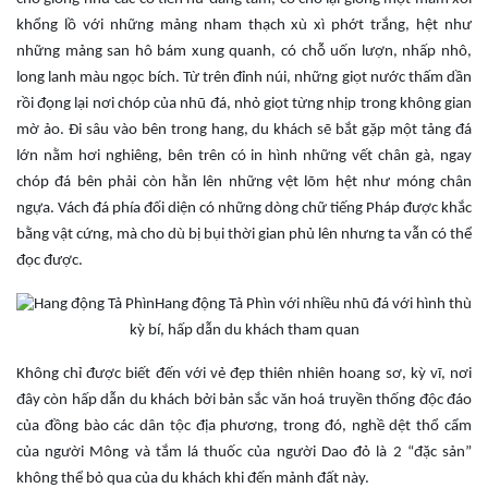
khổng lồ với những mảng nham thạch xù xì phớt trắng, hệt như
những mảng san hô bám xung quanh, có chỗ uốn lượn, nhấp nhô,
long lanh màu ngọc bích. Từ trên đỉnh núi, những giọt nước thấm dần
rồi đọng lại nơi chóp của nhũ đá, nhỏ giọt từng nhịp trong không gian
mờ ảo. Đi sâu vào bên trong hang, du khách sẽ bắt gặp một tảng đá
lớn nằm hơi nghiêng, bên trên có in hình những vết chân gà, ngay
chóp đá bên phải còn hằn lên những vệt lõm hệt như móng chân
ngựa. Vách đá phía đối diện có những dòng chữ tiếng Pháp được khắc
bằng vật cứng, mà cho dù bị bụi thời gian phủ lên nhưng ta vẫn có thể
đọc được.
Hang động Tả Phìn với nhiều nhũ đá với hình thù
kỳ bí, hấp dẫn du khách tham quan
Không chỉ được biết đến với vẻ đẹp thiên nhiên hoang sơ, kỳ vĩ, nơi
đây còn hấp dẫn du khách bởi bản sắc văn hoá truyền thống độc đáo
của đồng bào các dân tộc địa phương, trong đó, nghề dệt thổ cẩm
của người Mông và tắm lá thuốc của người Dao đỏ là 2 “đặc sản”
không thể bỏ qua của du khách khi đến mảnh đất này.