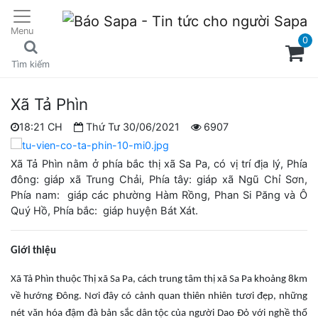
Menu
0
Tìm kiếm
Xã Tả Phìn
18:21 CH
Thứ Tư 30/06/2021
6907
Xã Tả Phìn nằm ở phía bắc thị xã Sa Pa, có vị trí địa lý, Phía
đông: giáp xã Trung Chải, Phía tây: giáp xã Ngũ Chỉ Sơn,
Phía nam: giáp các phường Hàm Rồng, Phan Si Păng và Ô
Quý Hồ, Phía bắc: giáp huyện Bát Xát.
Giới thiệu
Xã Tả Phìn thuộc Thị xã Sa Pa, cách trung tâm thị xã Sa Pa khoảng 8km
về hướng Đông. Nơi đây có cảnh quan thiên nhiên tươi đẹp, những
nét văn hóa đậm đà bản sắc dân tộc của người Dao Đỏ với nghề thổ