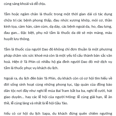
cùng sảng khoái và dễ chịu.
Tắm hoặc ngâm chân lá thuốc trong một thời gian dài có tác dụng
chữa trị các bệnh phong thấp, đau nhức xương khớp, mỏi cơ, thần
kinh tọa, cảm hàn, cảm cúm, dạ dày, các bệnh ngoài da, ho, đau lưng,
đau gan… Đặc biệt, phụ nữ tắm lá thuốc da dẻ sẽ mịn màng, máu
huyết lưu thông.
Tắm lá thuốc của người Dao đỏ không chỉ đơn thuần là một phương
pháp chăm sóc sức khoẻ mà còn là một yếu tố cấu thành bản sắc văn
hoá. Hiện ở Tả Phìn có nhiều hộ gia đình người Dao đỏ mở dịch vụ
tắm lá thuốc phục vụ khách du lịch.
Ngoài ra, du lịch đên bản Tả Phìn, du khách còn có cơ hội tìm hiểu về
đời sống sinh hoạt cùng những phong tục, tập quán của đồng bào
dân tộc nơi đây như nghi lễ múa Bai Tram bắt ba ba, nghi lễ cưới, hát
giao duyên… hay các lễ hội của người Mông: lễ cúng giải hạn, lễ ăn
thề, lễ cúng làng và nhất là lễ hội Gầu Tào.
Nếu có cơ hội du lịch Sapa, du khách đừng quên chiêm ngưỡng