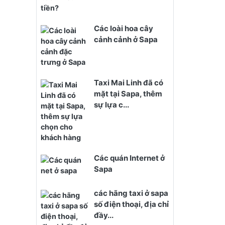
Các loài hoa cây
cảnh cảnh ở Sapa
Taxi Mai Linh đã có
mặt tại Sapa, thêm
sự lựa c...
Các quán Internet ở
Sapa
các hãng taxi ở sapa
số điện thoại, địa chỉ
đầy...