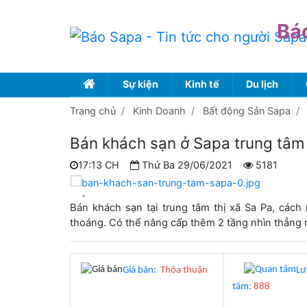
Bá
Sự kiện
Kinh tế
Du lịch
Trang chủ
Kinh Doanh
Bất động Sản Sapa
Bán khách sạn ở Sapa trung tâm
17:13 CH
Thứ Ba 29/06/2021
5181
Bán khách sạn tại trung tâm thị xã Sa Pa, các
thoáng. Có thể nâng cấp thêm 2 tầng nhìn thẳng ra
Giá bán:
Thỏa thuận
L
tâm:
888