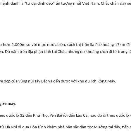
ệnh danh là “tứ đại đỉnh đèo” ấn tượng nhất Việt Nam. Chắc chắn đây sẽ 
o hơn 2.000m so với mực nước biển, cách thị trấn Sa Pa khoảng 17km đi 
ện. Dù nằm trên địa phận tỉnh Lai Châu nhưng do khoảng cách đi từ trung t
ẻ đẹp của vùng núi Tây Bắc và đến được với khu du lịch Rồng Mây.
g xe máy:
heo quốc lộ 32 đến Phú Thọ, Yên Bái rồi đến Lào Cai, sau đó đi theo quốc l
 từ Hà Nội đi qua Hòa Bình khám phá bản sắc dân tộc Mường tại đây, tiếp 