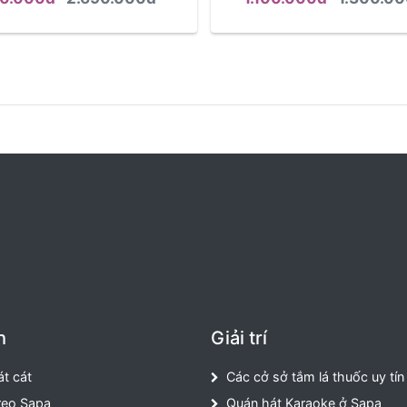
h
Giải trí
át cát
Các cở sở tắm lá thuốc uy tín
reo Sapa
Quán hát Karaoke ở Sapa