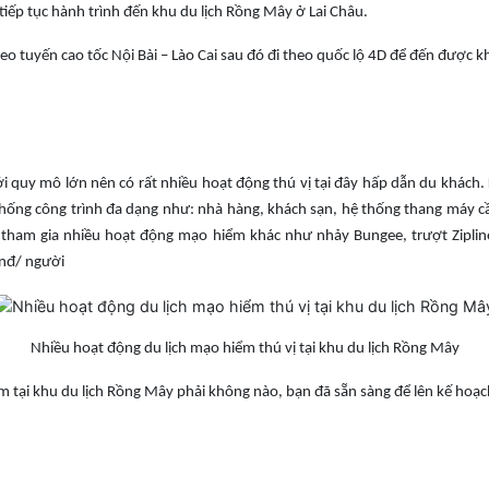
tiếp tục hành trình đến khu du lịch Rồng Mây ở Lai Châu.
heo tuyến cao tốc Nội Bài – Lào Cai sau đó đi theo quốc lộ 4D để đến được k
 với quy mô lớn nên có rất nhiều hoạt động thú vị tại đây hấp dẫn du khách
ệ thống công trình đa dạng như: nhà hàng, khách sạn, hệ thống thang máy
tham gia nhiều hoạt động mạo hiểm khác như nhảy Bungee, trượt Zipline
vnđ/ người
Nhiều hoạt động du lịch mạo hiểm thú vị tại khu du lịch Rồng Mây
m tại khu du lịch Rồng Mây phải không nào, bạn đã sẵn sàng để lên kế hoạc