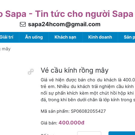
o Sapa - Tin tức cho người Sapa
sapa24hcom@gmail.com
Giải trí
Ăn uống
Khách sạn
Kinh doanh
Sản 
g mây
Vé cầu kính rồng mây
Giá vé hiện được bán cho du khách là 400.
trẻ em. Nhiều du khách trải nghiệm cầu kín
nổi sự phấn khích kèm một chút hồi hộp khi
đá, trong khi bên dưới chân là lớp kính tron
Mã sản phẩm: SP06082055427
400.000đ
Giá bán: