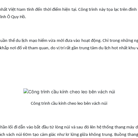
hất Việt Nam tính đến thời điểm hiện tại. Công trình này tọa lạc trên đ
đỉnh Ô Quy Hồ.
 quần thể du lịch mạo hiểm vừa mới đưa vào hoạt động. Chỉ trong những 
p nơi đổ về tham quan, do vị trí rất gần trung tâm du lịch hot nhất khu v
Công trình cầu kính cheo leo bên vách núi
 lối đi dẫn vào bắt đầu từ lòng núi và sau đó lên hệ thống thang máy dà
ch vách núi 60m tạo cảm giác như lơ lửng giữa không trung. Buồng than