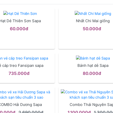
Hạt Dẻ Thiên Sơn Sapa
Nhất Chi Mai giống
60.000đ
50.000đ
é cáp treo Fansipan sapa
Bánh hạt dẻ Sapa
735.000đ
80.000đ
COMBO Hải Dương Sapa
Combo Thái Nguyên Sa
0.000đ
2.690.000đ
1.100.000đ
1.300.0