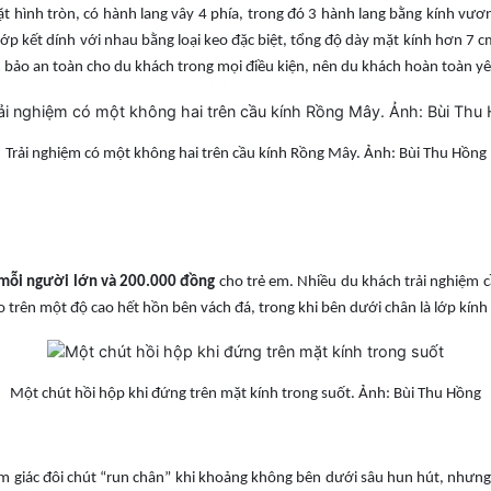
t hình tròn, có hành lang vây 4 phía, trong đó 3 hành lang bằng kính vươn
 lớp kết dính với nhau bằng loại keo đặc biệt, tổng độ dày mặt kính hơn 7
 bảo an toàn cho du khách trong mọi điều kiện, nên du khách hoàn toàn yê
Trải nghiệm có một không hai trên cầu kính Rồng Mây. Ảnh: Bùi Thu Hồng
mỗi người lớn và 200.000 đồng
cho trẻ em. Nhiều du khách trải nghiệm 
o trên một độ cao hết hồn bên vách đá, trong khi bên dưới chân là lớp kín
Một chút hồi hộp khi đứng trên mặt kính trong suốt. Ảnh: Bùi Thu Hồng
ảm giác đôi chút “run chân” khi khoảng không bên dưới sâu hun hút, nhưn